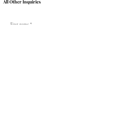
All Other Inquiries
First name
*
Last name
*
Email
*
What do you need help with?
*
Submit
© 2026 THE SWISH COMPANY LLC. ALL