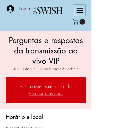
Login
Perguntas e respostas
da transmissão ao
vivo VIP
sáb., 13 de out.
  |  
A localização é a definir
As inscrições estão encerradas
Veja outros eventos
Horário e local
13 de out. de 2018, 15:00