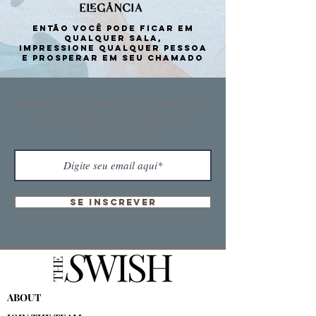
elegância
Então você pode ficar em
qualquer sala,
Impressione qualquer pessoa
e prosperar em seu chamado
Comece sua jornada de elegância e
seja o primeiro a conhecer as
informações mais recentes
assinando aqui
Se inscrever
ABOUT