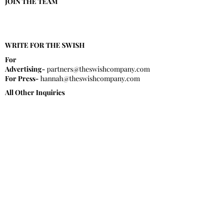
JOIN THE TEAM
Política de Privacidade
Termos de serviço
WRITE FOR THE SWISH
For
Advertising-
partners@theswishcompany.com
For Press-
hannah
@theswishcompany.com
All Other Inquiries
First name
*
Last name
*
Email
*